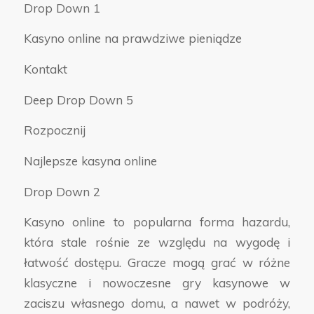
Drop Down 1
Kasyno online na prawdziwe pieniądze
Kontakt
Deep Drop Down 5
Rozpocznij
Najlepsze kasyna online
Drop Down 2
Kasyno online to popularna forma hazardu,
która stale rośnie ze względu na wygodę i
łatwość dostępu. Gracze mogą grać w różne
klasyczne i nowoczesne gry kasynowe w
zaciszu własnego domu, a nawet w podróży,