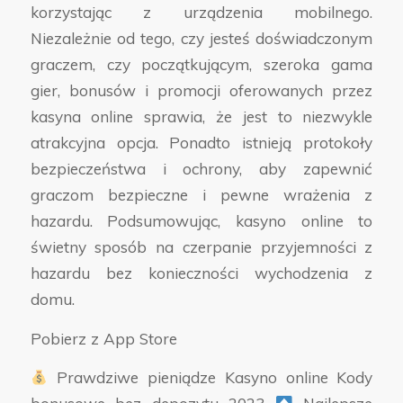
korzystając z urządzenia mobilnego.
Niezależnie od tego, czy jesteś doświadczonym
graczem, czy początkującym, szeroka gama
gier, bonusów i promocji oferowanych przez
kasyna online sprawia, że jest to niezwykle
atrakcyjna opcja. Ponadto istnieją protokoły
bezpieczeństwa i ochrony, aby zapewnić
graczom bezpieczne i pewne wrażenia z
hazardu. Podsumowując, kasyno online to
świetny sposób na czerpanie przyjemności z
hazardu bez konieczności wychodzenia z
domu.
Pobierz z App Store
Prawdziwe pieniądze Kasyno online Kody