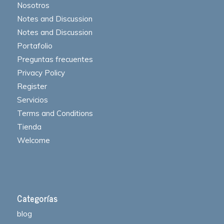
Nosotros
Notes and Discussion
Notes and Discussion
Portafolio
Preguntas frecuentes
Privacy Policy
Register
Servicios
Terms and Conditions
Tienda
Welcome
Categorías
blog