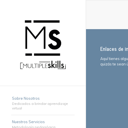
Enlaces de i
Aquí tienes alg
quizás te sean ú
Sobre Nosotros
Dedicados a brindar aprendizaje
virtual
Nuestros Servicios
Metodología pedagógica