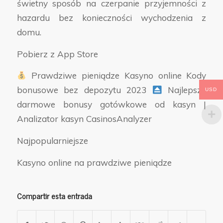
świetny sposób na czerpanie przyjemności z
hazardu bez konieczności wychodzenia z
domu.
Pobierz z App Store
Prawdziwe pieniądze Kasyno online Kody
bonusowe bez depozytu 2023
Najlepsze
USD
darmowe bonusy gotówkowe od kasyn |
Analizator kasyn CasinosAnalyzer
Najpopularniejsze
Kasyno online na prawdziwe pieniądze
Compartir esta entrada