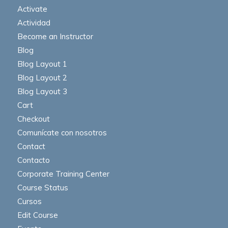
Activate
Actividad
Become an Instructor
Blog
Blog Layout 1
Blog Layout 2
Blog Layout 3
Cart
Checkout
Comunícate con nosotros
Contact
Contacto
Corporate Training Center
Course Status
Cursos
Edit Course