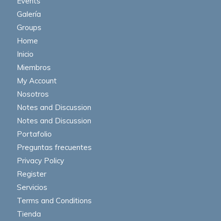
Events
Galería
Groups
Home
Inicio
Miembros
My Account
Nosotros
Notes and Discussion
Notes and Discussion
Portafolio
Preguntas frecuentes
Privacy Policy
Register
Servicios
Terms and Conditions
Tienda