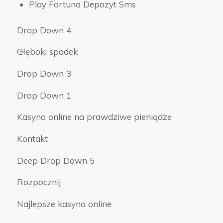
Play Fortuna Depozyt Sms
Drop Down 4
Głęboki spadek
Drop Down 3
Drop Down 1
Kasyno online na prawdziwe pieniądze
Kontakt
Deep Drop Down 5
Rozpocznij
Najlepsze kasyna online